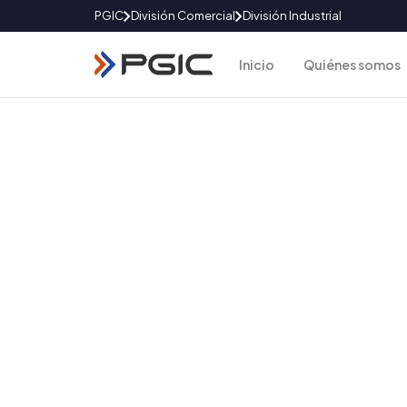
PGIC
División Comercial
División Industrial
Inicio
Quiénes somos
Centro de Noticias
Noticias
Mantente informado con las últimas novedades,
actualizaciones corporativas y noticias destaca
empresa.