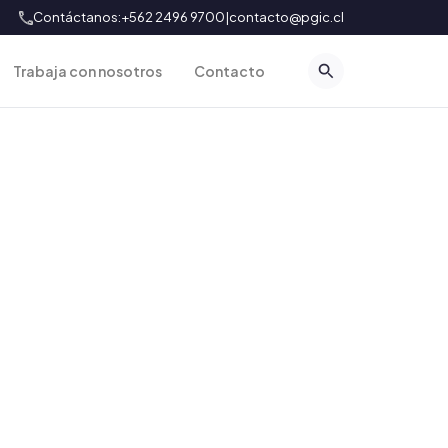
Contáctanos:
+562 2496 9700
|
contacto@pgic.cl
Trabaja con nosotros
Contacto